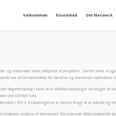
Velkommen
Ensomhed
Om Netwerk
er og materialer samt udbyttet af projektet. Derfor laver vi også
øbende har en fornemmelse for lærerne og elevernes oplevelser 
aft følgeforskning i form af to effektevalueringer foretaget af Ma
orsker ved DEFAKTUM.
dernæst i 2014. Evalueringerne er blevet brugt til at udvide og 
n kvalitativ analyse af elementet ’Elevstyrede fællesskabende ak