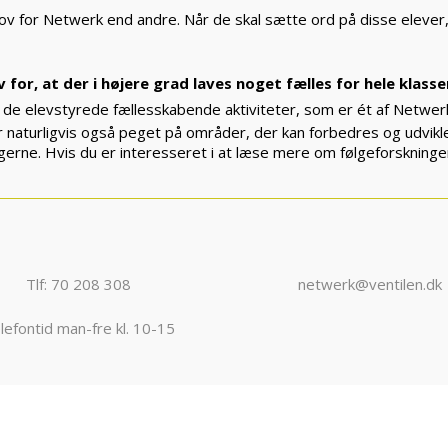
v for Netwerk end andre. Når de skal sætte ord på disse elever, s
for, at der i højere grad laves noget fælles for hele klasse
 de elevstyrede fællesskabende aktiviteter, som er ét af Netwer
 naturligvis også peget på områder, der kan forbedres og udvik
ngerne. Hvis du er interesseret i at læse mere om følgeforskninge
Tlf: 70 208 308
netwerk@ventilen.dk
lefontid man-fre kl. 10-15