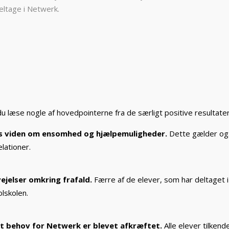
deltage i Netwerk.
u læse nogle af hovedpointerne fra de særligt positive resultater
nes viden om ensomhed og hjælpemuligheder.
Dette gælder ogs
lationer.
ejelser omkring frafald.
Færre af de elever, som har deltaget 
lskolen.
et behov for Netwerk er blevet afkræftet.
Alle elever tilken