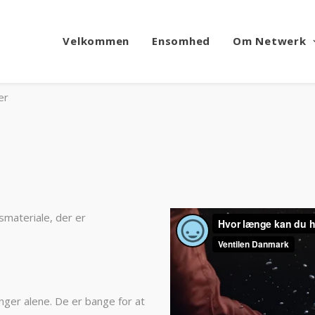
Velkommen
Ensomhed
Om Netwerk
er
smateriale, der er
ger alene. De er bange for at