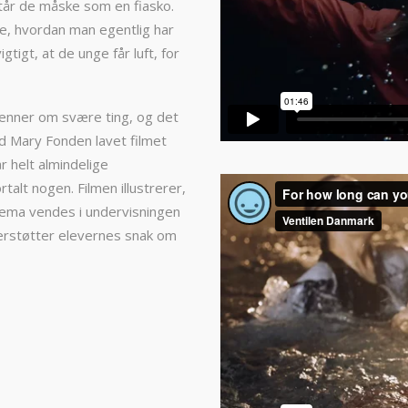
står de måske som en fiasko.
e, hvordan man egentlig har
igtigt, at de unge får luft, for
venner om svære ting, og det
d Mary Fonden lavet filmet
r helt almindelige
rtalt nogen. Filmen illustrerer,
tema vendes i undervisningen
erstøtter elevernes snak om